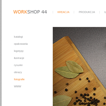
KREACJA
PRODUKCJA
U
katalogi
opakowania
logotypy
ilustracje
rysunki
obrazy
fotografie
WWW