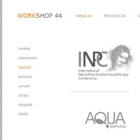
KREACJA
PRODUKCJA
U
katalogi
opakowania
logotypy
ilustracje
rysunki
obrazy
fotografie
WWW