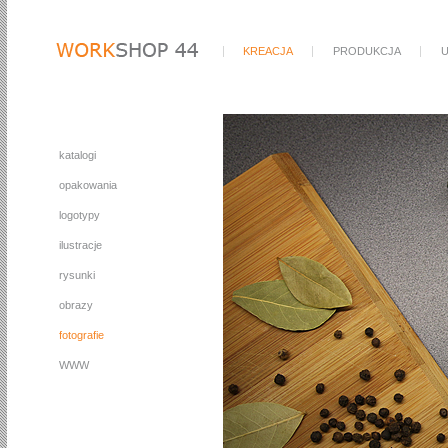
KREACJA
PRODUKCJA
U
katalogi
opakowania
logotypy
ilustracje
rysunki
obrazy
fotografie
WWW