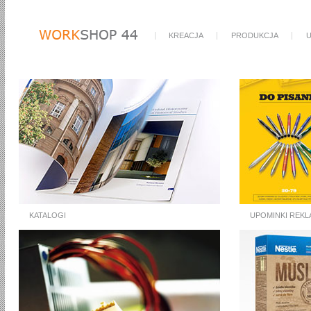
KREACJA
PRODUKCJA
U
KATALOGI
UPOMINKI REK