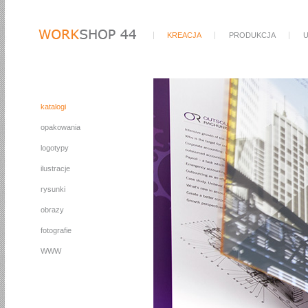
KREACJA
PRODUKCJA
U
katalogi
opakowania
logotypy
ilustracje
rysunki
obrazy
fotografie
WWW